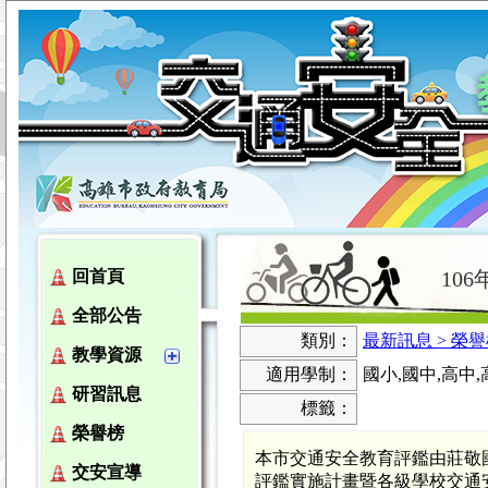
10
回首頁
全部公告
類別：
最新訊息 > 榮
教學資源
適用學制：
國小,國中,高中
研習訊息
標籤：
榮譽榜
本市交通安全教育評鑑由莊敬國
交安宣導
評鑑實施計畫暨各級學校交通