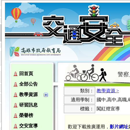
警察
回首頁
全部公告
類別：
教學資源 >
教學資源
適用學制：
國中,高中,高職
研習訊息
標籤：
闖紅燈宣導
榮譽榜
交安宣導
歡迎下載
推廣運用
，
影片網址