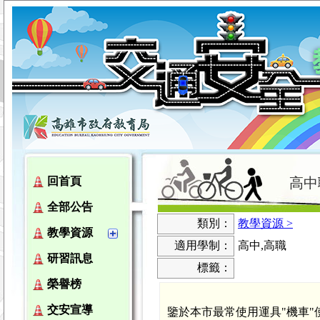
高中
回首頁
全部公告
類別：
教學資源 >
教學資源
適用學制：
高中,高職
研習訊息
標籤：
榮譽榜
交安宣導
鑒於本市最常使用運具"機車"